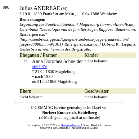
896
Julius
ANDREAE
(M)
* 10.01.1839 Frankfurt am Main , + 10.04.1886 Weinheim
Bemerkungen:
Ergänzung zur Familiendatenbank Magdeburg (www.online-ofb.de).
Datenbank "Genealogie van de families Jäger, Rappard, Bauermann,
Rietbergen e.a."
(http://members.ziggo.nl/t.jaeger/stamboom/jaegerframeset.htm?
jaeger000065.htm#1301). Rittergutsbesitzer auf Dobers, Kr. Liegnitz.
Gestorben in Weinheim an der Bergstraße.
Ehegatten / Partner
Kinder
1:
Anna Dorothea
Schneider
nicht bekannt
«66797»
* 21.05.1850 Magdeburg ,
+ nach 1880
oo 21.05.1868 Magdeburg
Eltern
Geschwister
nicht bekannt
nicht bekannt
© GEMMAG ist eine genealogische Datei von
Norbert Emmerich, Heidelberg
(E-Mail: gemmag_mail at online.de)
Erzeugt am 27.03.2026 mit
Ortsfamilienbuch
© von Diedrich Hesmer
basierend auf Daten aus "Magdeburg 2603.ged"