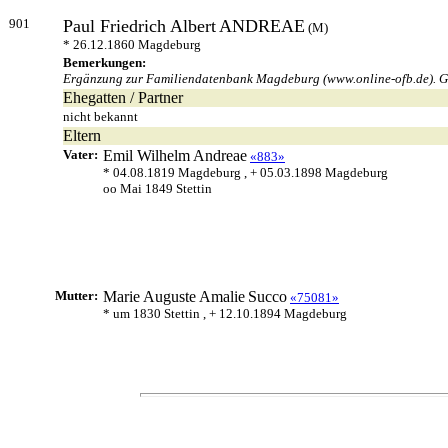
901
Paul Friedrich Albert
ANDREAE
(M)
* 26.12.1860 Magdeburg
Bemerkungen:
Ergänzung zur Familiendatenbank Magdeburg (www.online-ofb.de). Geb
Ehegatten / Partner
nicht bekannt
Eltern
Vater:
Emil Wilhelm
Andreae
«883»
* 04.08.1819 Magdeburg , + 05.03.1898 Magdeburg
oo Mai 1849 Stettin
Mutter:
Marie Auguste Amalie
Succo
«75081»
* um 1830 Stettin , + 12.10.1894 Magdeburg