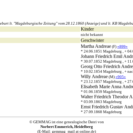
urt lt. "Magdeburgische Zeitung" vom 28.12.1860 (Anzeige) und lt. KB Magdebur
Kinder
nicht bekannt
Geschwister
Martha
Andreae
(F)
«899»
* 24.06.1851 Magdeburg , + 04
Johann Friedrich Emil
Andr
* 30.07.1852 Magdeburg , + 11
Georg Otto Friedrich
Andre
* 10.02.1854 Magdeburg , + na
Willy
Andreae
(M)
«905»
* 23.12.1857 Magdeburg , + 27
Elisabeth Marie Anna
Andr
* 01.06.1859 Magdeburg
Walter Friedrich Theodor
A
* 03.09.1863 Magdeburg
Ernst Friedrich Gustav
And
* 27.09.1868 Magdeburg
© GEMMAG ist eine genealogische Datei von
Norbert Emmerich, Heidelberg
(E-Mail: gemmag_mail at online.de)