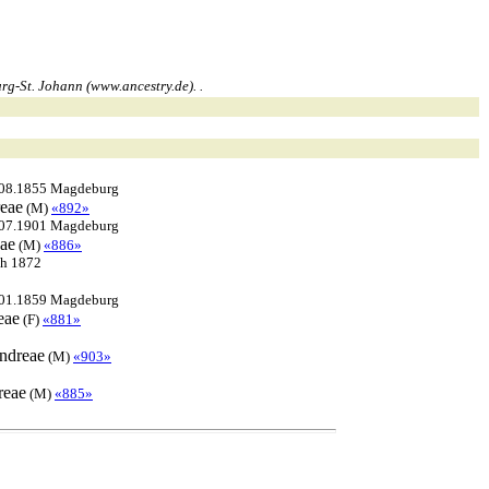
g-St. Johann (www.ancestry.de). .
.08.1855 Magdeburg
eae
(M)
«892»
.07.1901 Magdeburg
ae
(M)
«886»
ch 1872
.01.1859 Magdeburg
eae
(F)
«881»
ndreae
(M)
«903»
reae
(M)
«885»