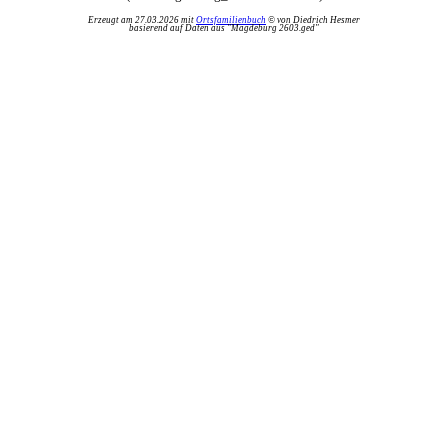
Erzeugt am 27.03.2026 mit
Ortsfamilienbuch
© von Diedrich Hesmer
basierend auf Daten aus "Magdeburg 2603.ged"