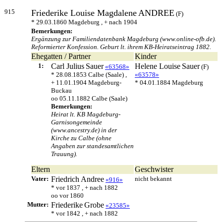
915
Friederike Louise Magdalene
ANDREE
(F)
* 29.03.1860 Magdeburg , + nach 1904
Bemerkungen:
Ergänzung zur Familiendatenbank Magdeburg (www.online-ofb.de).
Reformierter Konfession. Geburt lt. ihrem KB-Heiratseintrag 1882.
Ehegatten / Partner
Kinder
1:
Carl Julius
Sauer
Helene Louise
Sauer
«63568»
(F)
* 28.08.1853 Calbe (Saale) ,
«63578»
+ 11.01.1904 Magdeburg-
* 04.01.1884 Magdeburg
Buckau
oo 05.11.1882 Calbe (Saale)
Bemerkungen:
Heirat lt. KB Magdeburg-
Garnisongemeinde
(www.ancestry.de) in der
Kirche zu Calbe (ohne
Angaben zur standesamtlichen
Trauung).
Eltern
Geschwister
Vater:
Friedrich
Andree
nicht bekannt
«916»
* vor 1837 , + nach 1882
oo vor 1860
Mutter:
Friederike
Grobe
«23585»
* vor 1842 , + nach 1882