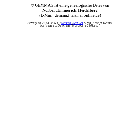
© GEMMAG ist eine genealogische Datei von
Norbert Emmerich, Heidelberg
(E-Mail: gemmag_mail at online.de)
Erzeugt am 27.03.2026 mit
Ortsfamilienbuch
© von Diedrich Hesmer
basierend auf Daten aus "Magdeburg 2603.ged"