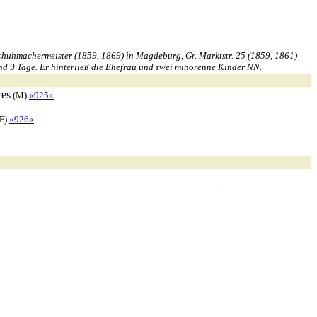
huhmachermeister (1859, 1869) in Magdeburg, Gr. Marktstr. 25 (1859, 1861)
und 9 Tage. Er hinterließ die Ehefrau und zwei minorenne Kinder NN.
es
(M)
«925»
F)
«926»