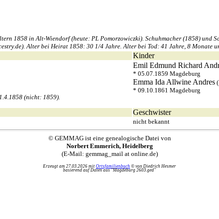
ern 1858 in Alt-Wiendorf (heute: PL Pomorzowiczki). Schuhmacher (1858) und Sc
try.de). Alter bei Heirat 1858: 30 1/4 Jahre. Alter bei Tod: 41 Jahre, 8 Monate 
Kinder
Emil Edmund Richard
Andr
* 05.07.1859 Magdeburg
Emma Ida Allwine
Andres
(
* 09.10.1861 Magdeburg
.4.1858 (nicht: 1859).
Geschwister
nicht bekannt
© GEMMAG ist eine genealogische Datei von
Norbert Emmerich, Heidelberg
(E-Mail: gemmag_mail at online.de)
Erzeugt am 27.03.2026 mit
Ortsfamilienbuch
© von Diedrich Hesmer
basierend auf Daten aus "Magdeburg 2603.ged"