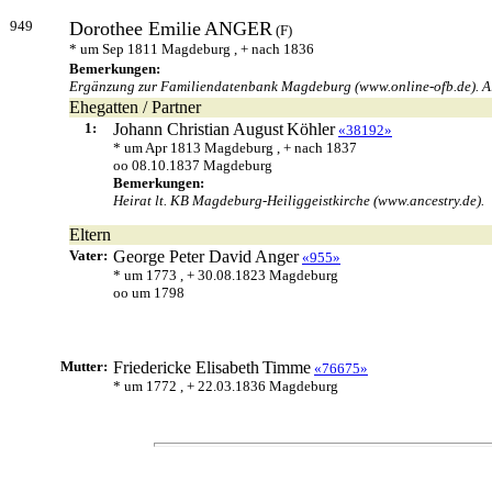
949
Dorothee Emilie
ANGER
(F)
* um Sep 1811 Magdeburg , + nach 1836
Bemerkungen:
Ergänzung zur Familiendatenbank Magdeburg (www.online-ofb.de). Alter
Ehegatten / Partner
1:
Johann Christian August
Köhler
«38192»
* um Apr 1813 Magdeburg , + nach 1837
oo 08.10.1837 Magdeburg
Bemerkungen:
Heirat lt. KB Magdeburg-Heiliggeistkirche (www.ancestry.de).
Eltern
Vater:
George Peter David
Anger
«955»
* um 1773 , + 30.08.1823 Magdeburg
oo um 1798
Mutter:
Friedericke Elisabeth
Timme
«76675»
* um 1772 , + 22.03.1836 Magdeburg