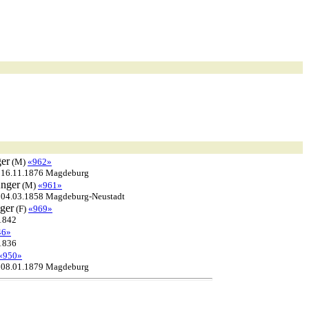
er
(M)
«962»
+ 16.11.1876 Magdeburg
nger
(M)
«961»
 04.03.1858 Magdeburg-Neustadt
ger
(F)
«969»
1842
46»
1836
«950»
+ 08.01.1879 Magdeburg