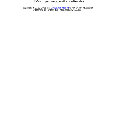
(E-Mail: gemmag_mail at online.de)
Erzeugt am 27.03.2026 mit
Ortsfamilienbuch
© von Diedrich Hesmer
basierend auf Daten aus "Magdeburg 2603.ged"