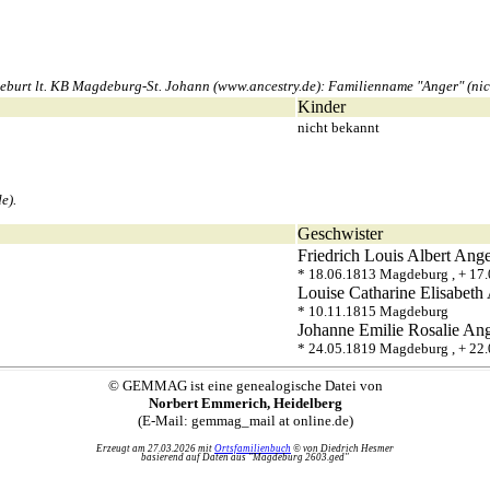
rt lt. KB Magdeburg-St. Johann (www.ancestry.de): Familienname "Anger" (nicht: 
Kinder
nicht bekannt
e).
Geschwister
Friedrich Louis Albert
Ange
* 18.06.1813 Magdeburg , + 17
Louise Catharine Elisabeth
* 10.11.1815 Magdeburg
Johanne Emilie Rosalie
Ang
* 24.05.1819 Magdeburg , + 22
© GEMMAG ist eine genealogische Datei von
Norbert Emmerich, Heidelberg
(E-Mail: gemmag_mail at online.de)
Erzeugt am 27.03.2026 mit
Ortsfamilienbuch
© von Diedrich Hesmer
basierend auf Daten aus "Magdeburg 2603.ged"