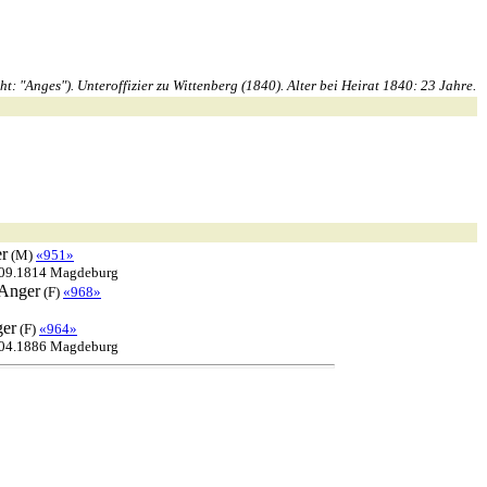
"Anges"). Unteroffizier zu Wittenberg (1840). Alter bei Heirat 1840: 23 Jahre.
r
(M)
«951»
.09.1814 Magdeburg
Anger
(F)
«968»
er
(F)
«964»
.04.1886 Magdeburg