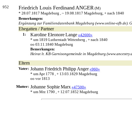
952
Friedrich Louis Ferdinand
ANGER
(M)
* 28.07.1817 Magdeburg , ~ 19.08.1817 Magdeburg, + nach 1840
Bemerkungen:
Ergänzung zur Familiendatenbank Magdeburg (www.online-ofb.de). Gebu
Ehegatten / Partner
1:
Karoline Eleonore
Lange
«42600»
* um 1819 Lutherstadt Wittenberg , + nach 1840
oo 03.11.1840 Magdeburg
Bemerkungen:
Heirat lt. KB Garnisongemeinde in Magdeburg (www.ancestry.d
Eltern
Vater:
Johann Friedrich Philipp
Anger
«960»
* um Apr 1778 , + 13.03.1829 Magdeburg
oo vor 1813
Mutter:
Johanne Sophie
Marx
«47500»
* um Mrz 1790 , + 12.07.1852 Magdeburg