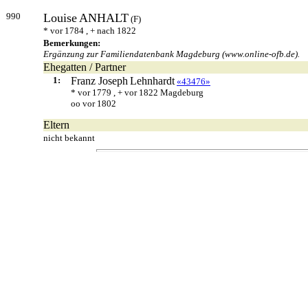
990
Louise
ANHALT
(F)
* vor 1784 , + nach 1822
Bemerkungen:
Ergänzung zur Familiendatenbank Magdeburg (www.online-ofb.de).
Ehegatten / Partner
1:
Franz Joseph
Lehnhardt
«43476»
* vor 1779 , + vor 1822 Magdeburg
oo vor 1802
Eltern
nicht bekannt