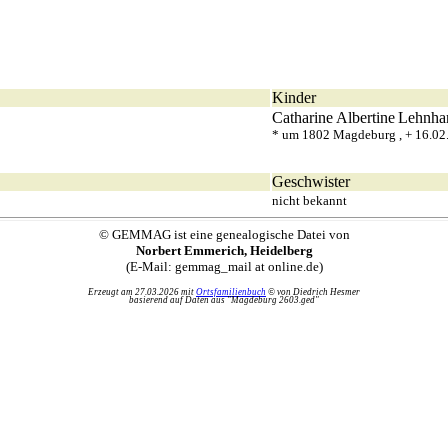
Kinder
Catharine Albertine
Lehnha
* um 1802 Magdeburg , + 16.0
Geschwister
nicht bekannt
© GEMMAG ist eine genealogische Datei von
Norbert Emmerich, Heidelberg
(E-Mail: gemmag_mail at online.de)
Erzeugt am 27.03.2026 mit
Ortsfamilienbuch
© von Diedrich Hesmer
basierend auf Daten aus "Magdeburg 2603.ged"