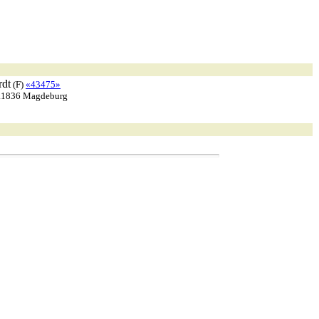
rdt
(F)
«43475»
2.1836 Magdeburg