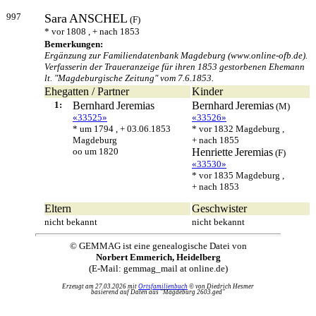
997
Sara
ANSCHEL
(F)
* vor 1808 , + nach 1853
Bemerkungen:
Ergänzung zur Familiendatenbank Magdeburg (www.online-ofb.de).
Verfasserin der Traueranzeige für ihren 1853 gestorbenen Ehemann
lt. "Magdeburgische Zeitung" vom 7.6.1853.
Ehegatten / Partner
Kinder
1:
Bernhard
Jeremias
Bernhard
Jeremias
(M)
«33525»
«33526»
* um 1794 , + 03.06.1853
* vor 1832 Magdeburg ,
Magdeburg
+ nach 1855
oo um 1820
Henriette
Jeremias
(F)
«33530»
* vor 1835 Magdeburg ,
+ nach 1853
Eltern
Geschwister
nicht bekannt
nicht bekannt
© GEMMAG ist eine genealogische Datei von
Norbert Emmerich, Heidelberg
(E-Mail: gemmag_mail at online.de)
Erzeugt am 27.03.2026 mit
Ortsfamilienbuch
© von Diedrich Hesmer
basierend auf Daten aus "Magdeburg 2603.ged"