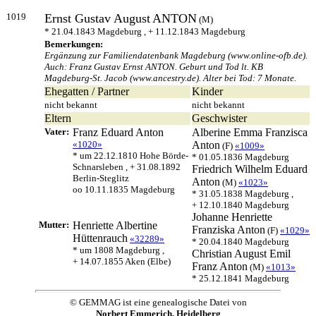
1019
Ernst Gustav August
ANTON
(M)
* 21.04.1843 Magdeburg , + 11.12.1843 Magdeburg
Bemerkungen:
Ergänzung zur Familiendatenbank Magdeburg (www.online-ofb.de).
Auch: Franz Gustav Ernst ANTON. Geburt und Tod lt. KB
Magdeburg-St. Jacob (www.ancestry.de). Alter bei Tod: 7 Monate.
Ehegatten / Partner
Kinder
nicht bekannt
nicht bekannt
Eltern
Geschwister
Vater:
Franz Eduard
Anton
Alberine Emma Franzisca
«1020»
Anton
(F)
«1009»
* um 22.12.1810 Hohe Börde-
* 01.05.1836 Magdeburg
Schnarsleben , + 31.08.1892
Friedrich Wilhelm Eduard
Berlin-Steglitz
Anton
(M)
«1023»
oo 10.11.1835 Magdeburg
* 31.05.1838 Magdeburg ,
+ 12.10.1840 Magdeburg
Johanne Henriette
Mutter:
Henriette Albertine
Franziska
Anton
(F)
«1029»
Hüttenrauch
«32289»
* 20.04.1840 Magdeburg
* um 1808 Magdeburg ,
Christian August Emil
+ 14.07.1855 Aken (Elbe)
Franz
Anton
(M)
«1013»
* 25.12.1841 Magdeburg
© GEMMAG ist eine genealogische Datei von
Norbert Emmerich, Heidelberg