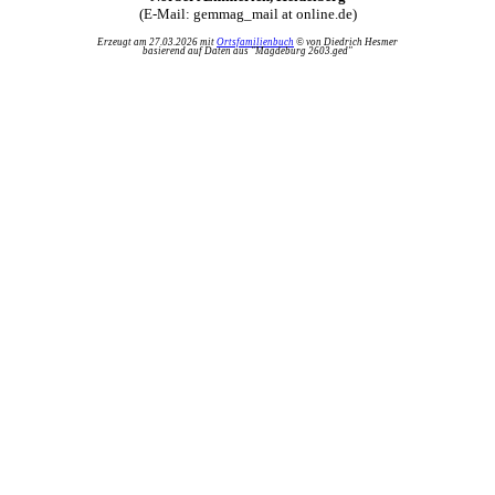
(E-Mail: gemmag_mail at online.de)
Erzeugt am 27.03.2026 mit
Ortsfamilienbuch
© von Diedrich Hesmer
basierend auf Daten aus "Magdeburg 2603.ged"