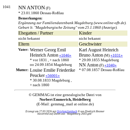
1041
NN
ANTON
(F)
* 23.01.1860 Dessau-Roßlau
Bemerkungen:
Ergänzung zur Familiendatenbank Magdeburg (www.online-ofb.de).
Geburt lt. "Magdeburgische Zeitung" vom 25.1.1860 (Anzeige).
Ehegatten / Partner
Kinder
nicht bekannt
nicht bekannt
Eltern
Geschwister
Vater:
Werner Georg Emil
Karl August Heinrich
Heinrich
Anton
Bruno
Anton
«1046»
(M)
«1031»
* vor 1831 , + nach 1860
* 29.09.1855 Magdeburg
oo 24.09.1854 Magdeburg
NN
Anton
(F)
«1040»
Mutter:
Louise Emilie Friederike
* 07.08.1857 Dessau-Roßlau
Peucker
«56001»
* 30.08.1833 Magdeburg ,
+ nach 1860
© GEMMAG ist eine genealogische Datei von
Norbert Emmerich, Heidelberg
(E-Mail: gemmag_mail at online.de)
Erzeugt am 27.03.2026 mit
Ortsfamilienbuch
© von Diedrich Hesmer
basierend auf Daten aus "Magdeburg 2603.ged"