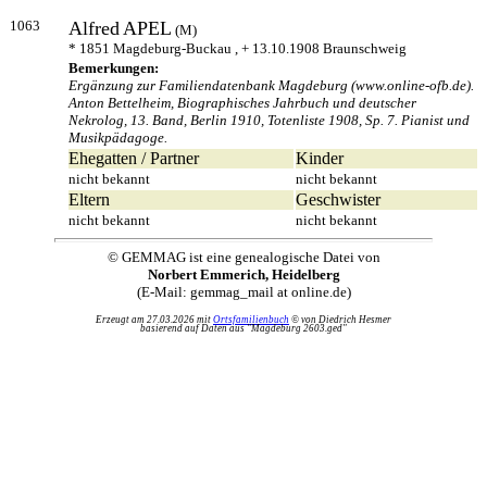
1063
Alfred
APEL
(M)
* 1851 Magdeburg-Buckau , + 13.10.1908 Braunschweig
Bemerkungen:
Ergänzung zur Familiendatenbank Magdeburg (www.online-ofb.de).
Anton Bettelheim, Biographisches Jahrbuch und deutscher
Nekrolog, 13. Band, Berlin 1910, Totenliste 1908, Sp. 7. Pianist und
Musikpädagoge.
Ehegatten / Partner
Kinder
nicht bekannt
nicht bekannt
Eltern
Geschwister
nicht bekannt
nicht bekannt
© GEMMAG ist eine genealogische Datei von
Norbert Emmerich, Heidelberg
(E-Mail: gemmag_mail at online.de)
Erzeugt am 27.03.2026 mit
Ortsfamilienbuch
© von Diedrich Hesmer
basierend auf Daten aus "Magdeburg 2603.ged"