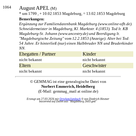
1064
August
APEL
(M)
* um 1799 , + 10.02.1853 Magdeburg, = 13.02.1853 Magdeburg
Bemerkungen:
Ergänzung zur Familiendatenbank Magdeburg (www.online-ofb.de).
Schneidermeister in Magdeburg, Kl. Marktstr. 4 (1853). Tod lt. KB
Magdeburg-St. Johann (www.ancestry.de) und Beerdigung lt.
"Magdeburgische Zeitung" vom 12.2.1853 (Anzeige). Alter bei Tod:
54 Jahre. Er hinterließ (nur) einen Halbbruder NN und Bruderkinder
NN.
Ehegatten / Partner
Kinder
nicht bekannt
nicht bekannt
Eltern
Geschwister
nicht bekannt
nicht bekannt
© GEMMAG ist eine genealogische Datei von
Norbert Emmerich, Heidelberg
(E-Mail: gemmag_mail at online.de)
Erzeugt am 27.03.2026 mit
Ortsfamilienbuch
© von Diedrich Hesmer
basierend auf Daten aus "Magdeburg 2603.ged"