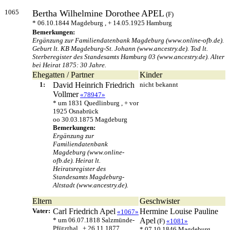
1065
Bertha Wilhelmine Dorothee
APEL
(F)
* 06.10.1844 Magdeburg , + 14.05.1925 Hamburg
Bemerkungen:
Ergänzung zur Familiendatenbank Magdeburg (www.online-ofb.de).
Geburt lt. KB Magdeburg-St. Johann (www.ancestry.de). Tod lt.
Sterberegister des Standesamts Hamburg 03 (www.ancestry.de). Alter
bei Heirat 1875: 30 Jahre.
Ehegatten / Partner
Kinder
1:
David Heinrich Friedrich
nicht bekannt
Vollmer
«78947»
* um 1831 Quedlinburg , + vor
1925 Osnabrück
oo 30.03.1875 Magdeburg
Bemerkungen:
Ergänzung zur
Familiendatenbank
Magdeburg (www.online-
ofb.de). Heirat lt.
Heiratsregister des
Standesamts Magdeburg-
Altstadt (www.ancestry.de).
Eltern
Geschwister
Vater:
Carl Friedrich
Apel
Hermine Louise Pauline
«1067»
* um 06.07.1818 Salzmünde-
Apel
(F)
«1081»
Pfützthal , + 26.11.1877
* 07.10.1846 Magdeburg