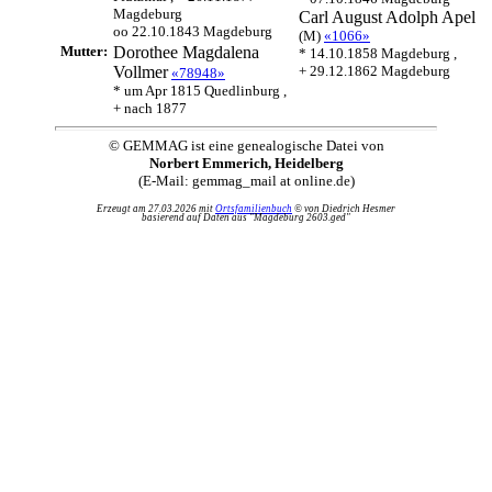
Magdeburg
Carl August Adolph
Apel
oo 22.10.1843 Magdeburg
(M)
«1066»
Mutter:
Dorothee Magdalena
* 14.10.1858 Magdeburg ,
Vollmer
+ 29.12.1862 Magdeburg
«78948»
* um Apr 1815 Quedlinburg ,
+ nach 1877
© GEMMAG ist eine genealogische Datei von
Norbert Emmerich, Heidelberg
(E-Mail: gemmag_mail at online.de)
Erzeugt am 27.03.2026 mit
Ortsfamilienbuch
© von Diedrich Hesmer
basierend auf Daten aus "Magdeburg 2603.ged"