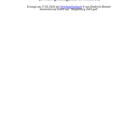
Erzeugt am 27.03.2026 mit
Ortsfamilienbuch
© von Diedrich Hesmer
basierend auf Daten aus "Magdeburg 2603.ged"