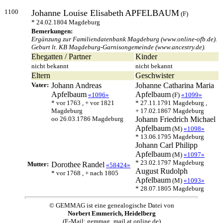
1100
Johanne Louise Elisabeth
APFELBAUM
(F)
* 24.02.1804 Magdeburg
Bemerkungen:
Ergänzung zur Familiendatenbank Magdeburg (www.online-ofb.de).
Geburt lt. KB Magdeburg-Garnisongemeinde (www.ancestry.de).
Ehegatten / Partner
Kinder
nicht bekannt
nicht bekannt
Eltern
Geschwister
Vater:
Johann Andreas
Johanne Catharina Maria
Apfelbaum
Apfelbaum
«1096»
(F)
«1099»
* vor 1763 , + vor 1821
* 27.11.1791 Magdeburg ,
Magdeburg
+ 17.02.1867 Magdeburg
oo 26.03.1786 Magdeburg
Johann Friedrich Michael
Apfelbaum
(M)
«1098»
* 13.06.1795 Magdeburg
Johann Carl Philipp
Apfelbaum
(M)
«1097»
* 23.02.1797 Magdeburg
Mutter:
Dorothee
Randel
«58424»
August Rudolph
* vor 1768 , + nach 1805
Apfelbaum
(M)
«1093»
* 28.07.1805 Magdeburg
© GEMMAG ist eine genealogische Datei von
Norbert Emmerich, Heidelberg
(E-Mail: gemmag_mail at online.de)