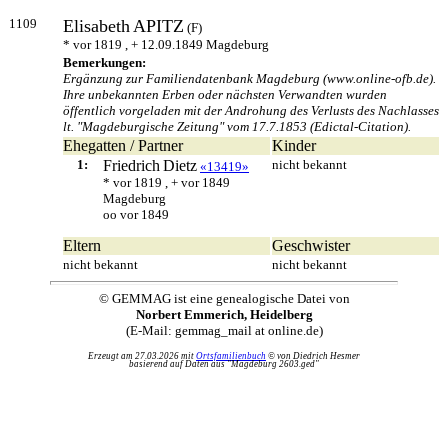
1109
Elisabeth
APITZ
(F)
* vor 1819 , + 12.09.1849 Magdeburg
Bemerkungen:
Ergänzung zur Familiendatenbank Magdeburg (www.online-ofb.de).
Ihre unbekannten Erben oder nächsten Verwandten wurden
öffentlich vorgeladen mit der Androhung des Verlusts des Nachlasses
lt. "Magdeburgische Zeitung" vom 17.7.1853 (Edictal-Citation).
Ehegatten / Partner
Kinder
1:
Friedrich
Dietz
nicht bekannt
«13419»
* vor 1819 , + vor 1849
Magdeburg
oo vor 1849
Eltern
Geschwister
nicht bekannt
nicht bekannt
© GEMMAG ist eine genealogische Datei von
Norbert Emmerich, Heidelberg
(E-Mail: gemmag_mail at online.de)
Erzeugt am 27.03.2026 mit
Ortsfamilienbuch
© von Diedrich Hesmer
basierend auf Daten aus "Magdeburg 2603.ged"