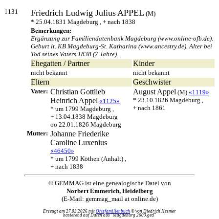
1131
Friedrich Ludwig Julius
APPEL
(M)
* 25.04.1831 Magdeburg , + nach 1838
Bemerkungen:
Ergänzung zur Familiendatenbank Magdeburg (www.online-ofb.de).
Geburt lt. KB Magdeburg-St. Katharina (www.ancestry.de). Alter bei
Tod seines Vaters 1838 (7 Jahre).
Ehegatten / Partner
Kinder
nicht bekannt
nicht bekannt
Eltern
Geschwister
Vater:
Christian Gottlieb
August
Appel
(M)
«1119»
Heinrich
Appel
* 23.10.1826 Magdeburg ,
«1125»
+ nach 1861
* um 1799 Magdeburg ,
+ 13.04.1838 Magdeburg
oo 22.01.1826 Magdeburg
Mutter:
Johanne Friederike
Caroline
Luxenius
«46450»
* um 1799 Köthen (Anhalt) ,
+ nach 1838
© GEMMAG ist eine genealogische Datei von
Norbert Emmerich, Heidelberg
(E-Mail: gemmag_mail at online.de)
Erzeugt am 27.03.2026 mit
Ortsfamilienbuch
© von Diedrich Hesmer
basierend auf Daten aus "Magdeburg 2603.ged"