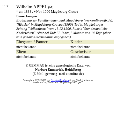
1138
Wilhelm
APPEL
(M)
* um 1838 , + Nov 1900 Magdeburg-Cracau
Bemerkungen:
Ergänzung zur Familiendatenbank Magdeburg (www.online-ofb.de).
"Häusler" in Magdeburg-Cracau (1900). Tod lt. Magdeburger
Zeitung "Volksstimme" vom 13.12.1900, Rubrik "Standesamtliche
Nachrichten". Alter bei Tod: 62 Jahre, 3 Monate und 14 Tage (aber
kein genaues Sterbedatum angegeben).
Ehegatten / Partner
Kinder
nicht bekannt
nicht bekannt
Eltern
Geschwister
nicht bekannt
nicht bekannt
© GEMMAG ist eine genealogische Datei von
Norbert Emmerich, Heidelberg
(E-Mail: gemmag_mail at online.de)
Erzeugt am 27.03.2026 mit
Ortsfamilienbuch
© von Diedrich Hesmer
basierend auf Daten aus "Magdeburg 2603.ged"