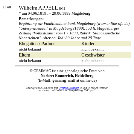
1140
Wilhelm
APPELL
(M)
* um 04.06.1819 , + 29.06.1899 Magdeburg
Bemerkungen:
Ergänzung zur Familiendatenbank Magdeburg (www.online-ofb.de).
"Unterpräbendat" in Magdeburg (1899). Tod lt. Magdeburger
Zeitung "Volksstimme" vom 1.7.1899, Rubrik "Standesamtliche
Nachrichten". Alter bei Tod: 80 Jahre und 25 Tage.
Ehegatten / Partner
Kinder
nicht bekannt
nicht bekannt
Eltern
Geschwister
nicht bekannt
nicht bekannt
© GEMMAG ist eine genealogische Datei von
Norbert Emmerich, Heidelberg
(E-Mail: gemmag_mail at online.de)
Erzeugt am 27.03.2026 mit
Ortsfamilienbuch
© von Diedrich Hesmer
basierend auf Daten aus "Magdeburg 2603.ged"