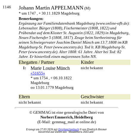
1146
Johann Martin
APPELMANN
(M)
* um 1747 , + 30.11.1829 Magdeburg
Bemerkungen:
Ergänzung zur Familiendatenbank Magdeburg (www.online-ofb.de):
Lebensalter. Bürger (1808), Fischermeister (1808, 1822) und
Präbendat auf dem Kloster St. Augustin (1822, 1829) in Magdeburg,
Neues Fischerufer 5 (1808, 1817). Zeuge beim Sterbeeintrag für
seinen Schwiegervater Joachim Daniel Münch am 13.7.1808 im KB
Magdeburg-St. Peter (www.ancestry.de). Tod lt. KB Magdeburg-St.
Peter (www.ancestry.de). Alter 1808: 61 Jahre. Alter bei Tod: 82
Jahre. Er hinterließ einen majorennen Sohn NN.
Ehegatten / Partner
Kinder
1:
Marie Louise
Münch
nicht bekannt
«51655»
* um 1754 , + 06.10.1822
Magdeburg
oo 13.01.1779 Magdeburg
Eltern
Geschwister
nicht bekannt
nicht bekannt
© GEMMAG ist eine genealogische Datei von
Norbert Emmerich, Heidelberg
(E-Mail: gemmag_mail at online.de)
Erzeugt am 27.03.2026 mit
Ortsfamilienbuch
© von Diedrich Hesmer
basierend auf Daten aus "Magdeburg 2603.ged"