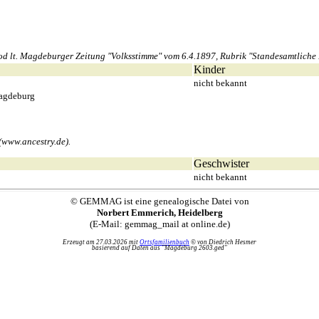
lt. Magdeburger Zeitung "Volksstimme" vom 6.4.1897, Rubrik "Standesamtliche Na
Kinder
nicht bekannt
Magdeburg
(www.ancestry.de).
Geschwister
nicht bekannt
© GEMMAG ist eine genealogische Datei von
Norbert Emmerich, Heidelberg
(E-Mail: gemmag_mail at online.de)
Erzeugt am 27.03.2026 mit
Ortsfamilienbuch
© von Diedrich Hesmer
basierend auf Daten aus "Magdeburg 2603.ged"