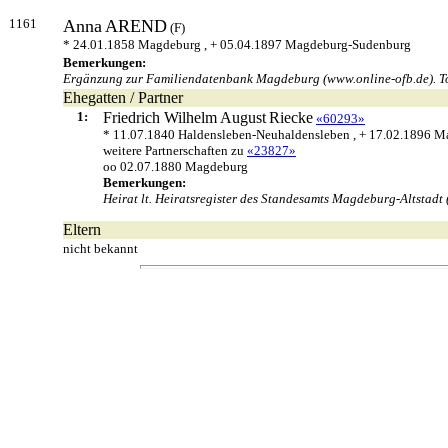
1161
Anna
AREND
(F)
* 24.01.1858 Magdeburg , + 05.04.1897 Magdeburg-Sudenburg
Bemerkungen:
Ergänzung zur Familiendatenbank Magdeburg (www.online-ofb.de). Tod 
Ehegatten / Partner
1:
Friedrich Wilhelm August
Riecke
«60293»
* 11.07.1840 Haldensleben-Neuhaldensleben , + 17.02.1896 
weitere Partnerschaften zu
«23827»
oo 02.07.1880 Magdeburg
Bemerkungen:
Heirat lt. Heiratsregister des Standesamts Magdeburg-Altstadt 
Eltern
nicht bekannt