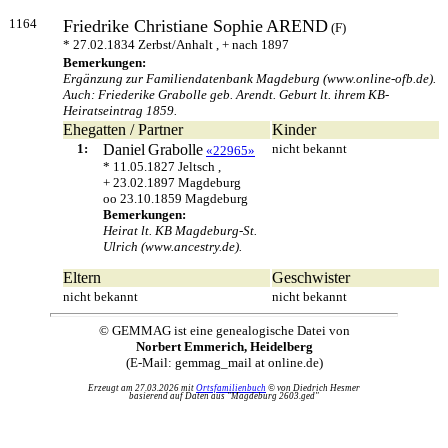
1164
Friedrike Christiane Sophie
AREND
(F)
* 27.02.1834 Zerbst/Anhalt , + nach 1897
Bemerkungen:
Ergänzung zur Familiendatenbank Magdeburg (www.online-ofb.de).
Auch: Friederike Grabolle geb. Arendt. Geburt lt. ihrem KB-
Heiratseintrag 1859.
Ehegatten / Partner
Kinder
1:
Daniel
Grabolle
nicht bekannt
«22965»
* 11.05.1827 Jeltsch ,
+ 23.02.1897 Magdeburg
oo 23.10.1859 Magdeburg
Bemerkungen:
Heirat lt. KB Magdeburg-St.
Ulrich (www.ancestry.de).
Eltern
Geschwister
nicht bekannt
nicht bekannt
© GEMMAG ist eine genealogische Datei von
Norbert Emmerich, Heidelberg
(E-Mail: gemmag_mail at online.de)
Erzeugt am 27.03.2026 mit
Ortsfamilienbuch
© von Diedrich Hesmer
basierend auf Daten aus "Magdeburg 2603.ged"