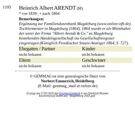
1195
Heinrich Albert
ARENDT
(M)
* vor 1839 , + nach 1864
Bemerkungen:
Ergänzung zur Familiendatenbank Magdeburg (www.online-ofb.de).
Tischlermeister in Magdeburg (1864). 1864 wurde er als Mitinhaber
der unter der Firma "Albert Arendt & Co." zu Magdeburg
bestehenden Handelsgesellschaft ins Gesellschaftsregister
eingetragen (Königlich Preußischer Staats-Anzeiger 1864, S. 727).
Ehegatten / Partner
Kinder
nicht bekannt
nicht bekannt
Eltern
Geschwister
nicht bekannt
nicht bekannt
© GEMMAG ist eine genealogische Datei von
Norbert Emmerich, Heidelberg
(E-Mail: gemmag_mail at online.de)
Erzeugt am 27.03.2026 mit
Ortsfamilienbuch
© von Diedrich Hesmer
basierend auf Daten aus "Magdeburg 2603.ged"