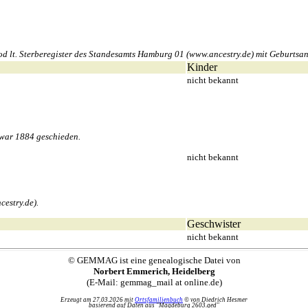
lt. Sterberegister des Standesamts Hamburg 01 (www.ancestry.de) mit Geburtsanga
Kinder
nicht bekannt
 war 1884 geschieden.
nicht bekannt
cestry.de).
Geschwister
nicht bekannt
© GEMMAG ist eine genealogische Datei von
Norbert Emmerich, Heidelberg
(E-Mail: gemmag_mail at online.de)
Erzeugt am 27.03.2026 mit
Ortsfamilienbuch
© von Diedrich Hesmer
basierend auf Daten aus "Magdeburg 2603.ged"