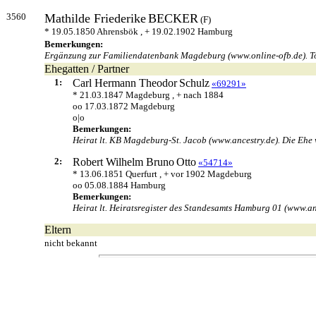
3560
Mathilde Friederike
BECKER
(F)
* 19.05.1850 Ahrensbök , + 19.02.1902 Hamburg
Bemerkungen:
Ergänzung zur Familiendatenbank Magdeburg (www.online-ofb.de). Tod 
Ehegatten / Partner
1:
Carl Hermann Theodor
Schulz
«69291»
* 21.03.1847 Magdeburg , + nach 1884
oo 17.03.1872 Magdeburg
o|o
Bemerkungen:
Heirat lt. KB Magdeburg-St. Jacob (www.ancestry.de). Die Ehe
2:
Robert Wilhelm Bruno
Otto
«54714»
* 13.06.1851 Querfurt , + vor 1902 Magdeburg
oo 05.08.1884 Hamburg
Bemerkungen:
Heirat lt. Heiratsregister des Standesamts Hamburg 01 (www.an
Eltern
nicht bekannt