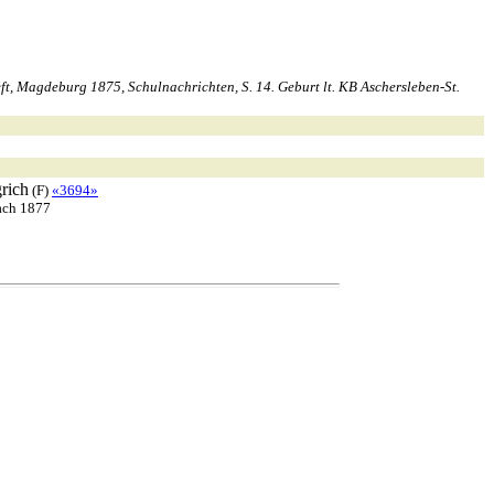
 Magdeburg 1875, Schulnachrichten, S. 14. Geburt lt. KB Aschersleben-St.
rich
(F)
«3694»
nach 1877