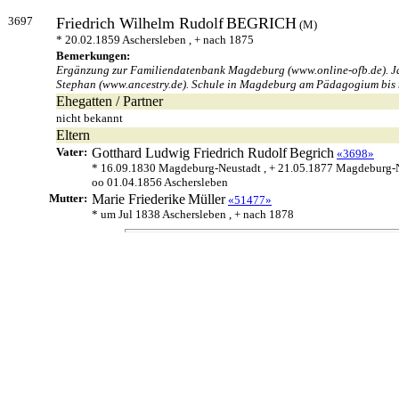
3697
Friedrich Wilhelm Rudolf
BEGRICH
(M)
* 20.02.1859 Aschersleben , + nach 1875
Bemerkungen:
Ergänzung zur Familiendatenbank Magdeburg (www.online-ofb.de). Jah
Stephan (www.ancestry.de). Schule in Magdeburg am Pädagogium bis 
Ehegatten / Partner
nicht bekannt
Eltern
Vater:
Gotthard Ludwig Friedrich Rudolf
Begrich
«3698»
* 16.09.1830 Magdeburg-Neustadt , + 21.05.1877 Magdeburg-
oo 01.04.1856 Aschersleben
Mutter:
Marie Friederike
Müller
«51477»
* um Jul 1838 Aschersleben , + nach 1878