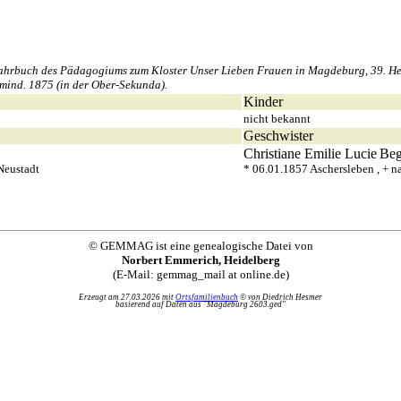
rbuch des Pädagogiums zum Kloster Unser Lieben Frauen in Magdeburg, 39. Heft,
mind. 1875 (in der Ober-Sekunda).
Kinder
nicht bekannt
Geschwister
Christiane Emilie Lucie
Beg
Neustadt
* 06.01.1857 Aschersleben , + 
© GEMMAG ist eine genealogische Datei von
Norbert Emmerich, Heidelberg
(E-Mail: gemmag_mail at online.de)
Erzeugt am 27.03.2026 mit
Ortsfamilienbuch
© von Diedrich Hesmer
basierend auf Daten aus "Magdeburg 2603.ged"