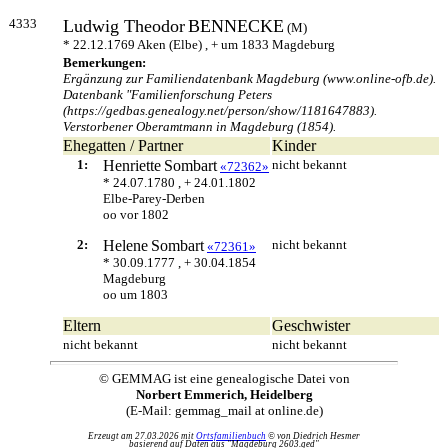
4333
Ludwig Theodor
BENNECKE
(M)
* 22.12.1769 Aken (Elbe) , + um 1833 Magdeburg
Bemerkungen:
Ergänzung zur Familiendatenbank Magdeburg (www.online-ofb.de).
Datenbank "Familienforschung Peters
(https://gedbas.genealogy.net/person/show/1181647883).
Verstorbener Oberamtmann in Magdeburg (1854).
Ehegatten / Partner
Kinder
1:
Henriette
Sombart
nicht bekannt
«72362»
* 24.07.1780 , + 24.01.1802
Elbe-Parey-Derben
oo vor 1802
2:
Helene
Sombart
nicht bekannt
«72361»
* 30.09.1777 , + 30.04.1854
Magdeburg
oo um 1803
Eltern
Geschwister
nicht bekannt
nicht bekannt
© GEMMAG ist eine genealogische Datei von
Norbert Emmerich, Heidelberg
(E-Mail: gemmag_mail at online.de)
Erzeugt am 27.03.2026 mit
Ortsfamilienbuch
© von Diedrich Hesmer
basierend auf Daten aus "Magdeburg 2603.ged"