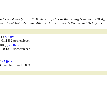
in Aschersleben (1825, 1833). Steueraufseher in Magdeburg-Sudenburg (1854),
i Heirat 1825: 27 Jahre. Alter bei Tod: 76 Jahre, 5 Monate und 16 Tage. Er
(F)
«7489»
16.01.1832 Aschersleben
ann
(F)
«7465»
28.10.1832 Aschersleben
F)
«7494»
Suderode , + nach 1863