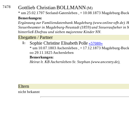
7478
Gottlieb Christian
BOLLMANN
(M)
* um 25.02.1797 Seeland-Gatersleben , + 10.08.1873 Magdeburg-Buc
Bemerkungen:
Ergänzung zur Familiendatenbank Magdeburg (www.online-ofb.de). Han
Steuerbeamter in Magdeburg-Neustadt (1859) und Steueraufseher in Ma
hinterließ Ehefrau und sieben majorenne Kinder NN.
Ehegatten / Partner
1:
Sophie Christine Elisabeth
Polle
«57089»
* um 10.07.1803 Aschersleben , + 17.12.1873 Magdeburg-Buc
oo 29.11.1825 Aschersleben
Bemerkungen:
Heirat lt. KB Aschersleben-St. Stephan (www.ancestry.de),
Eltern
nicht bekannt