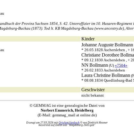
kau
dbuch der Provinz Sachsen 1854, S. 42. Unteroffizier im 10. Husaren-Regiment 
gdeburg-Buckau (1873). Tod lt. KB Magdeburg-Buckau (www.ancestry.de), Alter be
Kinder
Johanne Auguste
Bollmann
kau
* 26.05.1828 Aschersleben , + 
Christiane Dorothee
Bollm
* 09.12.1830 Aschersleben , + 
NN
Bollmann
(U)
«7504»
* 26.02.1833 Aschersleben
Laura Christine
Bollmann
(
* 08.08.1834 Quedlinburg-Bad 
Geschwister
nicht bekannt
© GEMMAG ist eine genealogische Datei von
Norbert Emmerich, Heidelberg
(E-Mail: gemmag_mail at online.de)
Erzeugt am 27.03.2026 mit
Ortsfamilienbuch
© von Diedrich Hesmer
basierend auf Daten aus "Magdeburg 2603.ged"