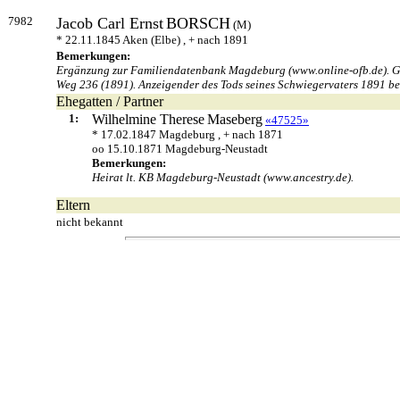
7982
Jacob Carl Ernst
BORSCH
(M)
* 22.11.1845 Aken (Elbe) , + nach 1891
Bemerkungen:
Ergänzung zur Familiendatenbank Magdeburg (www.online-ofb.de). Gebu
Weg 236 (1891). Anzeigender des Tods seines Schwiegervaters 1891 bei
Ehegatten / Partner
1:
Wilhelmine Therese
Maseberg
«47525»
* 17.02.1847 Magdeburg , + nach 1871
oo 15.10.1871 Magdeburg-Neustadt
Bemerkungen:
Heirat lt. KB Magdeburg-Neustadt (www.ancestry.de).
Eltern
nicht bekannt