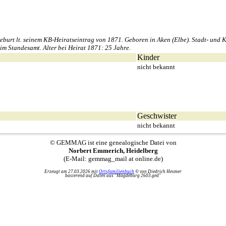
rt lt. seinem KB-Heiratseintrag von 1871. Geboren in Aken (Elbe). Stadt- und K
m Standesamt. Alter bei Heirat 1871: 25 Jahre.
Kinder
nicht bekannt
Geschwister
nicht bekannt
© GEMMAG ist eine genealogische Datei von
Norbert Emmerich, Heidelberg
(E-Mail: gemmag_mail at online.de)
Erzeugt am 27.03.2026 mit
Ortsfamilienbuch
© von Diedrich Hesmer
basierend auf Daten aus "Magdeburg 2603.ged"