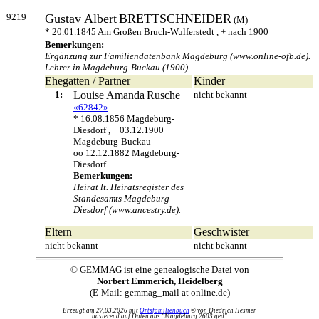
9219
Gustav Albert
BRETTSCHNEIDER
(M)
* 20.01.1845 Am Großen Bruch-Wulferstedt , + nach 1900
Bemerkungen:
Ergänzung zur Familiendatenbank Magdeburg (www.online-ofb.de).
Lehrer in Magdeburg-Buckau (1900).
Ehegatten / Partner
Kinder
1:
Louise Amanda
Rusche
nicht bekannt
«62842»
* 16.08.1856 Magdeburg-
Diesdorf , + 03.12.1900
Magdeburg-Buckau
oo 12.12.1882 Magdeburg-
Diesdorf
Bemerkungen:
Heirat lt. Heiratsregister des
Standesamts Magdeburg-
Diesdorf (www.ancestry.de).
Eltern
Geschwister
nicht bekannt
nicht bekannt
© GEMMAG ist eine genealogische Datei von
Norbert Emmerich, Heidelberg
(E-Mail: gemmag_mail at online.de)
Erzeugt am 27.03.2026 mit
Ortsfamilienbuch
© von Diedrich Hesmer
basierend auf Daten aus "Magdeburg 2603.ged"