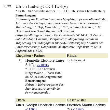
11269
Ulrich Ludwig
COCHIUS
(M)
* 04.07.1847 Sassnitz-Werder , + 01.11.1916 Berlin-Charlottenburg
Bemerkungen:
Ergänzung zur Familiendatenbank Magdeburg (www.online-ofb.de).
Jahrbuch des Pädagogiums zum Closter Unser Lieben Frauen in
Magdeburg, 31. Heft, Magdeburg 1867, Schulnachrichten, S. 60.
Datenbank von Bernd Michaelis-Hauswaldt
(https://gedbas.genealogy.net/person/show/1146145119). Zweiter
Sohn des Aoph Cochius, Oberförster in Magdeburg. Schule in
Magdeburg am Pädagogium 1855/66 (Reifezeugnis). Studium der
Forstwissenschaft. Hauptmann im Infanterie-Regoment Nr. 64 in
Angermünde (1892).
Ehegatten / Partner
Kinder
1:
Henriette Eleonore Luise
nicht bekannt
Seiffge
«71091»
* 01.03.1857 Temmen-
Ringenwalde , + nach 1902
oo 22.09.1902 Angermünde
Bemerkungen:
Heirat lt. Heiratsregister des
Standesamts Angermünde
(www.ancestry.de).
Eltern
Geschwister
Vater:
Adolph Friedrich
Cochius
Friedrich Martin
Cochius
«11260»
(M)
«11262»