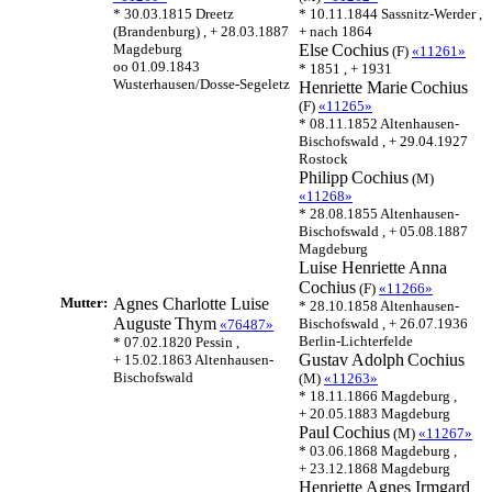
* 30.03.1815 Dreetz
* 10.11.1844 Sassnitz-Werder ,
(Brandenburg) , + 28.03.1887
+ nach 1864
Magdeburg
Else
Cochius
(F)
«11261»
oo 01.09.1843
* 1851 , + 1931
Wusterhausen/Dosse-Segeletz
Henriette Marie
Cochius
(F)
«11265»
* 08.11.1852 Altenhausen-
Bischofswald , + 29.04.1927
Rostock
Philipp
Cochius
(M)
«11268»
* 28.08.1855 Altenhausen-
Bischofswald , + 05.08.1887
Magdeburg
Luise Henriette Anna
Cochius
(F)
«11266»
Mutter:
Agnes Charlotte Luise
* 28.10.1858 Altenhausen-
Auguste
Thym
Bischofswald , + 26.07.1936
«76487»
Berlin-Lichterfelde
* 07.02.1820 Pessin ,
Gustav Adolph
Cochius
+ 15.02.1863 Altenhausen-
Bischofswald
(M)
«11263»
* 18.11.1866 Magdeburg ,
+ 20.05.1883 Magdeburg
Paul
Cochius
(M)
«11267»
* 03.06.1868 Magdeburg ,
+ 23.12.1868 Magdeburg
Henriette Agnes Irmgard