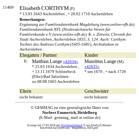
11469
Elisabeth
CORTHYM
(F)
* 13.03.1643 Aschersleben , + 28.02.1710 Aschersleben
Bemerkungen:
Ergänzung zur Familiendatenbank Magdeburg (www.online-ofb.de).
Familiendatenbank NFL (Niedersächsische Verein für
Familienkunde e.V. (www.online-ofb.de). K. v. Zittwitz, Chronik der
Stadt Aschersleben, Aschersleben 1835, S. 124. Auch: Carthym.
Tochter des Andreas Corthym (1605-1681), Archidiakon in
Aschersleben.
Ehegatten / Partner
Kinder
1:
Matthias
Lange
Mauritius
Lange
«42634»
(M)
* 25.03.1634 Aschersleben ,
«42635»
+ 13.11.1679 Schönebeck
* um 1670 , + nach 1726
(Elbe)-Bad Salzelmen
oo 08.08.1665 Aschersleben
Eltern
Geschwister
nicht bekannt
nicht bekannt
© GEMMAG ist eine genealogische Datei von
Norbert Emmerich, Heidelberg
(E-Mail: gemmag_mail at online.de)
Erzeugt am 27.03.2026 mit
Ortsfamilienbuch
© von Diedrich Hesmer
basierend auf Daten aus "Magdeburg 2603.ged"