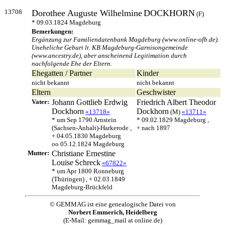
13708
Dorothee Auguste Wilhelmine
DOCKHORN
(F)
* 09.03.1824 Magdeburg
Bemerkungen:
Ergänzung zur Familiendatenbank Magdeburg (www.online-ofb.de).
Uneheliche Geburt lt. KB Magdeburg-Garnisongemeinde
(www.ancestry.de), aber anscheinend Legitimation durch
nachfolgende Ehe der Eltern.
Ehegatten / Partner
Kinder
nicht bekannt
nicht bekannt
Eltern
Geschwister
Vater:
Johann Gottlieb Erdwig
Friedrich Albert Theodor
Dockhorn
Dockhorn
«13718»
(M)
«13711»
* um Sep 1790 Arnstein
* 09.02.1829 Magdeburg ,
(Sachsen-Anhalt)-Harkerode ,
+ nach 1897
+ 04.05.1830 Magdeburg
oo 05.12.1824 Magdeburg
Mutter:
Christiane Ernestine
Louise
Schreck
«67822»
* um Apr 1800 Ronneburg
(Thüringen) , + 02.03.1849
Magdeburg-Brückfeld
© GEMMAG ist eine genealogische Datei von
Norbert Emmerich, Heidelberg
(E-Mail: gemmag_mail at online.de)