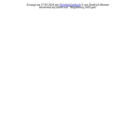
Erzeugt am 27.03.2026 mit
Ortsfamilienbuch
© von Diedrich Hesmer
basierend auf Daten aus "Magdeburg 2603.ged"