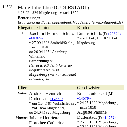
14593
Marie Julie Elise
DUDERSTADT
(F)
* 08.02.1826 Magdeburg , + nach 1859
Bemerkungen:
Ergänzung zur Familiendatenbank Magdeburg (www.online-ofb.de).
Ehegatten / Partner
Kinder
1:
Joachim Heinrich
Schulz
Emilie
Schulz
(F)
«69324»
«69365»
* vor 1859 , + 11.02.1859
* 27.09.1826 Saalfeld/Saale ,
Magdeburg
+ nach 1859
oo 26.04.1854 Apenburg-
Winterfeld
Bemerkungen:
Heirat lt. KB des Infanterie-
Regiments Nr. 26 in
Magdeburg (www.ancestry.de)
in Winterfeld.
Eltern
Geschwister
Vater:
Andreas Heinrich
Ernst
Duderstadt
(M)
Duderstadt
«14579»
«14569»
* 24.05.1829 Magdeburg ,
* um Okt 1797 Wolmirsleben ,
+ nach 1858
+ vor 1854 Magdeburg
Auguste Pauline
oo 24.04.1825 Magdeburg
Duderstadt
Mutter:
Juliane Henriette
(F)
«14572»
* 26.05.1831 Magdeburg ,
Dorothee Catharine
+ 26.12.1868 Magdeburg