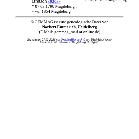
Bretsch
«9203»
* 07.03.1796 Magdeburg ,
+ vor 1854 Magdeburg
© GEMMAG ist eine genealogische Datei von
Norbert Emmerich, Heidelberg
(E-Mail: gemmag_mail at online.de)
Erzeugt am 27.03.2026 mit
Ortsfamilienbuch
© von Diedrich Hesmer
basierend auf Daten aus "Magdeburg 2603.ged"