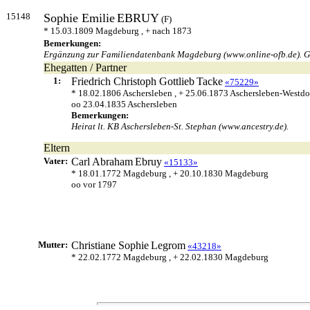
15148
Sophie Emilie
EBRUY
(F)
* 15.03.1809 Magdeburg , + nach 1873
Bemerkungen:
Ergänzung zur Familiendatenbank Magdeburg (www.online-ofb.de). Gebur
Ehegatten / Partner
1:
Friedrich Christoph Gottlieb
Tacke
«75229»
* 18.02.1806 Aschersleben , + 25.06.1873 Aschersleben-Westdo
oo 23.04.1835 Aschersleben
Bemerkungen:
Heirat lt. KB Aschersleben-St. Stephan (www.ancestry.de).
Eltern
Vater:
Carl Abraham
Ebruy
«15133»
* 18.01.1772 Magdeburg , + 20.10.1830 Magdeburg
oo vor 1797
Mutter:
Christiane Sophie
Legrom
«43218»
* 22.02.1772 Magdeburg , + 22.02.1830 Magdeburg