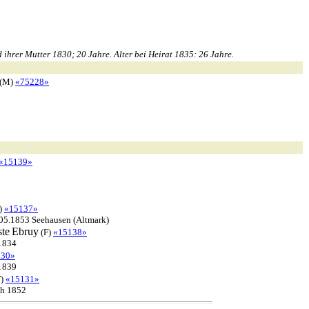
ihrer Mutter 1830; 20 Jahre. Alter bei Heirat 1835: 26 Jahre.
(M)
«75228»
«15139»
)
«15137»
05.1853 Seehausen (Altmark)
ste
Ebruy
(F)
«15138»
1834
130»
1839
F)
«15131»
ch 1852