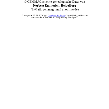
© GEMMAG ist eine genealogische Datei von
Norbert Emmerich, Heidelberg
(E-Mail: gemmag_mail at online.de)
Erzeugt am 27.03.2026 mit
Ortsfamilienbuch
© von Diedrich Hesmer
basierend auf Daten aus "Magdeburg 2603.ged"