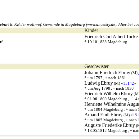
t lt. KB der wall.-ref. Gemeinde in Magdeburg (www.ancestry.de). Alter bei Tod 
Kinder
Friedrich Carl Albert
Tacke
rf
* 10.10.1838 Magdeburg
Geschwister
Johann Friedrich
Ebruy
(M)
* um 1797 , + nach 1861
Ludwig
Ebruy
(M)
«15142»
* um Aug 1798 , + nach 1830
Friedrich Wilhelm
Ebruy
(M
* 01.06.1800 Magdeburg , + 14.
Henriette Wilhelmine Augu
* um 1804 Magdeburg , + nach 
Amand Emil
Ebruy
(M)
«15
* um 1805 Magdeburg , + nach 
Auguste Friederike
Ebruy
(
* 13.05.1812 Magdeburg , + na