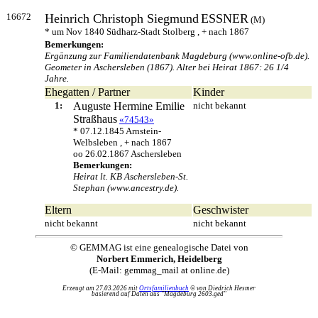
16672
Heinrich Christoph Siegmund
ESSNER
(M)
* um Nov 1840 Südharz-Stadt Stolberg , + nach 1867
Bemerkungen:
Ergänzung zur Familiendatenbank Magdeburg (www.online-ofb.de).
Geometer in Aschersleben (1867). Alter bei Heirat 1867: 26 1/4
Jahre.
Ehegatten / Partner
Kinder
1:
Auguste Hermine Emilie
nicht bekannt
Straßhaus
«74543»
* 07.12.1845 Arnstein-
Welbsleben , + nach 1867
oo 26.02.1867 Aschersleben
Bemerkungen:
Heirat lt. KB Aschersleben-St.
Stephan (www.ancestry.de).
Eltern
Geschwister
nicht bekannt
nicht bekannt
© GEMMAG ist eine genealogische Datei von
Norbert Emmerich, Heidelberg
(E-Mail: gemmag_mail at online.de)
Erzeugt am 27.03.2026 mit
Ortsfamilienbuch
© von Diedrich Hesmer
basierend auf Daten aus "Magdeburg 2603.ged"