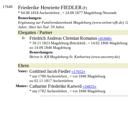
17649
Friederike Henriette
FIEDLER
(F)
* 04.08.1818 Aschersleben , + 24.08.1877 Magdeburg-Neustadt
Bemerkungen:
Ergänzung zur Familiendatenbank Magdeburg (www.online-ofb.de). Gebu
Jahre. Alter bei Tod: 59 Jahre.
Ehegatten / Partner
1:
Friedrich Andreas Christian
Romanus
«61668»
* 18.11.1823 Magdeburg-Brückfeld , + 14.02.1866 Magdeburg
oo 14.09.1846 Magdeburg
Bemerkungen:
Heirat lt. KB Magdeburg-St. Katharina (www.ancestry.de).
Eltern
Vater:
Gottfried Jacob
Fiedler
«17652»
* um 1786 Aschersleben , + vor 1846 Magdeburg
oo 02.11.1817 Aschersleben
Mutter:
Catharine Friederike
Karweil
«34835»
* um 1782 Aschersleben , + vor 1846 Magdeburg