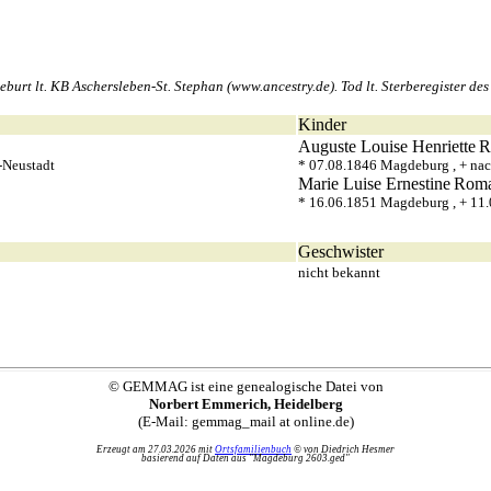
rt lt. KB Aschersleben-St. Stephan (www.ancestry.de). Tod lt. Sterberegister de
Kinder
Auguste Louise Henriette
R
-Neustadt
* 07.08.1846 Magdeburg , + na
Marie Luise Ernestine
Rom
* 16.06.1851 Magdeburg , + 11
Geschwister
nicht bekannt
© GEMMAG ist eine genealogische Datei von
Norbert Emmerich, Heidelberg
(E-Mail: gemmag_mail at online.de)
Erzeugt am 27.03.2026 mit
Ortsfamilienbuch
© von Diedrich Hesmer
basierend auf Daten aus "Magdeburg 2603.ged"