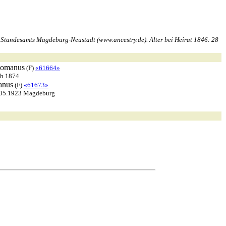
s Standesamts Magdeburg-Neustadt (www.ancestry.de). Alter bei Heirat 1846: 28
omanus
(F)
«61664»
ch 1874
anus
(F)
«61673»
.05.1923 Magdeburg