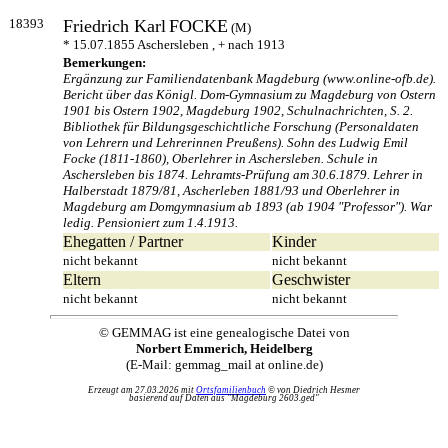
18393
Friedrich Karl
FOCKE
(M)
* 15.07.1855 Aschersleben , + nach 1913
Bemerkungen:
Ergänzung zur Familiendatenbank Magdeburg (www.online-ofb.de).
Bericht über das Königl. Dom-Gymnasium zu Magdeburg von Ostern
1901 bis Ostern 1902, Magdeburg 1902, Schulnachrichten, S. 2.
Bibliothek für Bildungsgeschichtliche Forschung (Personaldaten
von Lehrern und Lehrerinnen Preußens). Sohn des Ludwig Emil
Focke (1811-1860), Oberlehrer in Aschersleben. Schule in
Aschersleben bis 1874. Lehramts-Prüfung am 30.6.1879. Lehrer in
Halberstadt 1879/81, Ascherleben 1881/93 und Oberlehrer in
Magdeburg am Domgymnasium ab 1893 (ab 1904 "Professor"). War
ledig. Pensioniert zum 1.4.1913.
Ehegatten / Partner
Kinder
nicht bekannt
nicht bekannt
Eltern
Geschwister
nicht bekannt
nicht bekannt
© GEMMAG ist eine genealogische Datei von
Norbert Emmerich, Heidelberg
(E-Mail: gemmag_mail at online.de)
Erzeugt am 27.03.2026 mit
Ortsfamilienbuch
© von Diedrich Hesmer
basierend auf Daten aus "Magdeburg 2603.ged"