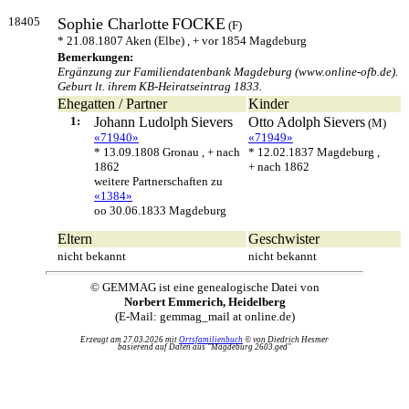
18405
Sophie Charlotte
FOCKE
(F)
* 21.08.1807 Aken (Elbe) , + vor 1854 Magdeburg
Bemerkungen:
Ergänzung zur Familiendatenbank Magdeburg (www.online-ofb.de).
Geburt lt. ihrem KB-Heiratseintrag 1833.
Ehegatten / Partner
Kinder
1:
Johann Ludolph
Sievers
Otto Adolph
Sievers
(M)
«71940»
«71949»
* 13.09.1808 Gronau , + nach
* 12.02.1837 Magdeburg ,
1862
+ nach 1862
weitere Partnerschaften zu
«1384»
oo 30.06.1833 Magdeburg
Eltern
Geschwister
nicht bekannt
nicht bekannt
© GEMMAG ist eine genealogische Datei von
Norbert Emmerich, Heidelberg
(E-Mail: gemmag_mail at online.de)
Erzeugt am 27.03.2026 mit
Ortsfamilienbuch
© von Diedrich Hesmer
basierend auf Daten aus "Magdeburg 2603.ged"