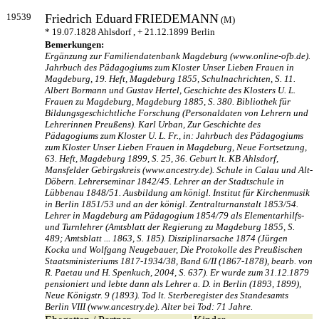
19539
Friedrich Eduard
FRIEDEMANN
(M)
* 19.07.1828 Ahlsdorf , + 21.12.1899 Berlin
Bemerkungen:
Ergänzung zur Familiendatenbank Magdeburg (www.online-ofb.de).
Jahrbuch des Pädagogiums zum Kloster Unser Lieben Frauen in
Magdeburg, 19. Heft, Magdeburg 1855, Schulnachrichten, S. 11.
Albert Bormann und Gustav Hertel, Geschichte des Klosters U. L.
Frauen zu Magdeburg, Magdeburg 1885, S. 380. Bibliothek für
Bildungsgeschichtliche Forschung (Personaldaten von Lehrern und
Lehrerinnen Preußens). Karl Urban, Zur Geschichte des
Pädagogiums zum Kloster U. L. Fr., in: Jahrbuch des Pädagogiums
zum Kloster Unser Lieben Frauen in Magdeburg, Neue Fortsetzung,
63. Heft, Magdeburg 1899, S. 25, 36. Geburt lt. KB Ahlsdorf,
Mansfelder Gebirgskreis (www.ancestry.de). Schule in Calau und Alt-
Döbern. Lehrerseminar 1842/45. Lehrer an der Stadtschule in
Lübbenau 1848/51. Ausbildung am königl. Institut für Kirchenmusik
in Berlin 1851/53 und an der königl. Zentralturnanstalt 1853/54.
Lehrer in Magdeburg am Pädagogium 1854/79 als Elementarhilfs-
und Turnlehrer (Amtsblatt der Regierung zu Magdeburg 1855, S.
489; Amtsblatt ... 1863, S. 185). Disziplinarsache 1874 (Jürgen
Kocka und Wolfgang Neugebauer, Die Protokolle des Preußischen
Staatsministeriums 1817-1934/38, Band 6/II (1867-1878), bearb. von
R. Paetau und H. Spenkuch, 2004, S. 637). Er wurde zum 31.12.1879
pensioniert und lebte dann als Lehrer a. D. in Berlin (1893, 1899),
Neue Königstr. 9 (1893). Tod lt. Sterberegister des Standesamts
Berlin VIII (www.ancestry.de). Alter bei Tod: 71 Jahre.