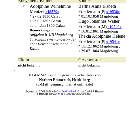
Ehegatten / Partner
Kinder
1:
Adolphine Wilhelmine
Bertha Anna Elsbeth
Mentzel
Friedemann
«48579»
(F)
«19538»
* 27.02.1830 Calau ,
* 05.10.1858 Magdeburg
+ 26.02.1893 Berlin
Hugo Johannes Walter
oo um Jun 1856 Calau
Friedemann
(M)
«19540»
Bemerkungen:
* 16.01.1861 Magdeburg
Aufgebot lt. KB Magdeburg-
Thekla Adolphine Helene
St. Johann (www.ancestry.de),
Friedemann
(F)
«19541»
aber Heirat anscheinend in
* 15.12.1862 Magdeburg ,
Kalau.
+ 29.07.1864 Magdeburg
Eltern
Geschwister
nicht bekannt
nicht bekannt
© GEMMAG ist eine genealogische Datei von
Norbert Emmerich, Heidelberg
(E-Mail: gemmag_mail at online.de)
Erzeugt am 27.03.2026 mit
Ortsfamilienbuch
© von Diedrich Hesmer
basierend auf Daten aus "Magdeburg 2603.ged"