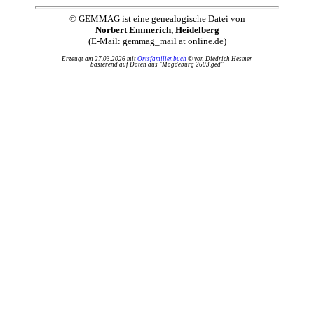
© GEMMAG ist eine genealogische Datei von
Norbert Emmerich, Heidelberg
(E-Mail: gemmag_mail at online.de)
Erzeugt am 27.03.2026 mit
Ortsfamilienbuch
© von Diedrich Hesmer
basierend auf Daten aus "Magdeburg 2603.ged"