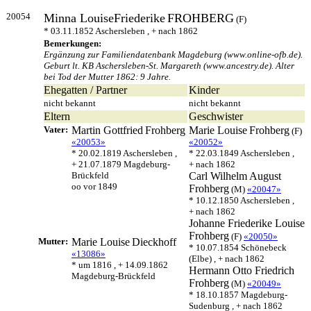
20054
Minna LouiseFriederike
FROHBERG
(F)
* 03.11.1852 Aschersleben , + nach 1862
Bemerkungen:
Ergänzung zur Familiendatenbank Magdeburg (www.online-ofb.de).
Geburt lt. KB Aschersleben-St. Margareth (www.ancestry.de). Alter
bei Tod der Mutter 1862: 9 Jahre.
Ehegatten / Partner
Kinder
nicht bekannt
nicht bekannt
Eltern
Geschwister
Vater:
Martin Gottfried
Frohberg
Marie Louise
Frohberg
(F)
«20053»
«20052»
* 20.02.1819 Aschersleben ,
* 22.03.1849 Aschersleben ,
+ 21.07.1879 Magdeburg-
+ nach 1862
Brückfeld
Carl Wilhelm August
oo vor 1849
Frohberg
(M)
«20047»
* 10.12.1850 Aschersleben ,
+ nach 1862
Johanne Friederike Louise
Frohberg
(F)
«20050»
Mutter:
Marie Louise
Dieckhoff
* 10.07.1854 Schönebeck
«13086»
(Elbe) , + nach 1862
* um 1816 , + 14.09.1862
Hermann Otto Friedrich
Magdeburg-Brückfeld
Frohberg
(M)
«20049»
* 18.10.1857 Magdeburg-
Sudenburg , + nach 1862