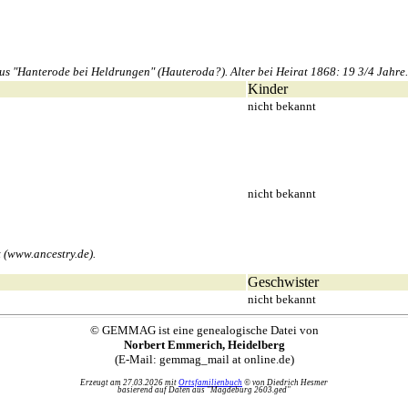
 "Hanterode bei Heldrungen" (Hauteroda?). Alter bei Heirat 1868: 19 3/4 Jahre.
Kinder
nicht bekannt
nicht bekannt
 (www.ancestry.de).
Geschwister
nicht bekannt
© GEMMAG ist eine genealogische Datei von
Norbert Emmerich, Heidelberg
(E-Mail: gemmag_mail at online.de)
Erzeugt am 27.03.2026 mit
Ortsfamilienbuch
© von Diedrich Hesmer
basierend auf Daten aus "Magdeburg 2603.ged"