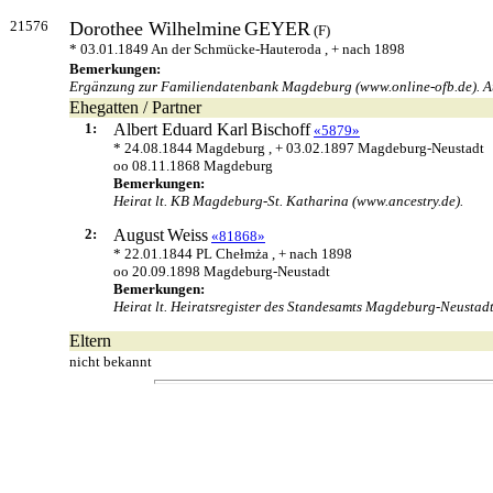
21576
Dorothee Wilhelmine
GEYER
(F)
* 03.01.1849 An der Schmücke-Hauteroda , + nach 1898
Bemerkungen:
Ergänzung zur Familiendatenbank Magdeburg (www.online-ofb.de). Aus
Ehegatten / Partner
1:
Albert Eduard Karl
Bischoff
«5879»
* 24.08.1844 Magdeburg , + 03.02.1897 Magdeburg-Neustadt
oo 08.11.1868 Magdeburg
Bemerkungen:
Heirat lt. KB Magdeburg-St. Katharina (www.ancestry.de).
2:
August
Weiss
«81868»
* 22.01.1844 PL Chełmża , + nach 1898
oo 20.09.1898 Magdeburg-Neustadt
Bemerkungen:
Heirat lt. Heiratsregister des Standesamts Magdeburg-Neustadt
Eltern
nicht bekannt