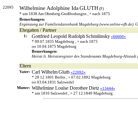
22095
Wilhelmine Adolphine Ida
GLUTH
(F)
* um 1838 Am Ohmberg-Großbodungen , + nach 1875
Bemerkungen:
Ergänzung zur Familiendatenbank Magdeburg (www.online-ofb.de). Geb
Ehegatten / Partner
1:
Gottfried Leopold Rudolph
Schmilinsky
«66600»
* 09.07.1835 Magdeburg , + nach 1875
oo 10.04.1875 Magdeburg
Bemerkungen:
Heirat lt. Heiratsregister des Standesamts Magdeburg-Altstadt 
Eltern
Vater:
Carl Wilhelm
Gluth
«22092»
* 28.12.1801 Berlin , + 07.02.1892 Magdeburg
oo 03.04.1831 Salzwedel
Mutter:
Wilhelmine Louise Dorothee
Dietz
«13444»
* um 1816 Salzwedel , + 27.12.1849 Magdeburg