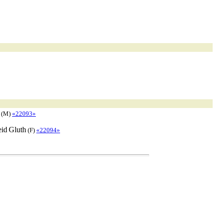
(M)
«22093»
eid
Gluth
(F)
«22094»