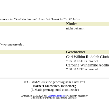
oren in "Groß Bodungen". Alter bei Heirat 1875: 37 Jahre.
Kinder
nicht bekannt
(www.ancestry.de).
Geschwister
Carl Wilhlm Rudolph
Gluth
* 05.08.1831 Salzwedel
Caroline Wilhelmine Adelh
* 30.08.1832 Salzwedel
© GEMMAG ist eine genealogische Datei von
Norbert Emmerich, Heidelberg
(E-Mail: gemmag_mail at online.de)
Erzeugt am 27.03.2026 mit
Ortsfamilienbuch
© von Diedrich Hesmer
basierend auf Daten aus "Magdeburg 2603.ged"