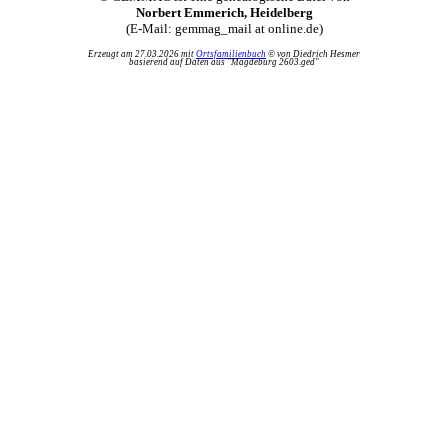
Norbert Emmerich, Heidelberg
(E-Mail: gemmag_mail at online.de)
Erzeugt am 27.03.2026 mit
Ortsfamilienbuch
© von Diedrich Hesmer
basierend auf Daten aus "Magdeburg 2603.ged"