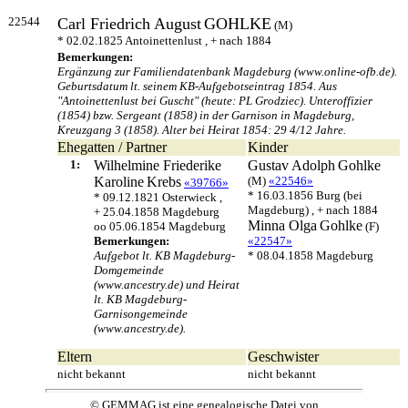
22544
Carl Friedrich August
GOHLKE
(M)
* 02.02.1825 Antoinettenlust , + nach 1884
Bemerkungen:
Ergänzung zur Familiendatenbank Magdeburg (www.online-ofb.de).
Geburtsdatum lt. seinem KB-Aufgebotseintrag 1854. Aus
"Antoinettenlust bei Guscht" (heute: PL Grodziec). Unteroffizier
(1854) bzw. Sergeant (1858) in der Garnison in Magdeburg,
Kreuzgang 3 (1858). Alter bei Heirat 1854: 29 4/12 Jahre.
Ehegatten / Partner
Kinder
1:
Wilhelmine Friederike
Gustav Adolph
Gohlke
Karoline
Krebs
(M)
«22546»
«39766»
* 16.03.1856 Burg (bei
* 09.12.1821 Osterwieck ,
Magdeburg) , + nach 1884
+ 25.04.1858 Magdeburg
Minna Olga
Gohlke
oo 05.06.1854 Magdeburg
(F)
Bemerkungen:
«22547»
Aufgebot lt. KB Magdeburg-
* 08.04.1858 Magdeburg
Domgemeinde
(www.ancestry.de) und Heirat
lt. KB Magdeburg-
Garnisongemeinde
(www.ancestry.de).
Eltern
Geschwister
nicht bekannt
nicht bekannt
© GEMMAG ist eine genealogische Datei von