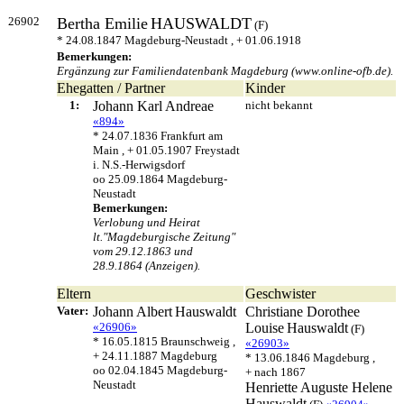
26902
Bertha Emilie
HAUSWALDT
(F)
* 24.08.1847 Magdeburg-Neustadt , + 01.06.1918
Bemerkungen:
Ergänzung zur Familiendatenbank Magdeburg (www.online-ofb.de).
Ehegatten / Partner
Kinder
1:
Johann Karl
Andreae
nicht bekannt
«894»
* 24.07.1836 Frankfurt am
Main , + 01.05.1907 Freystadt
i. N.S.-Herwigsdorf
oo 25.09.1864 Magdeburg-
Neustadt
Bemerkungen:
Verlobung und Heirat
lt."Magdeburgische Zeitung"
vom 29.12.1863 und
28.9.1864 (Anzeigen).
Eltern
Geschwister
Vater:
Johann Albert
Hauswaldt
Christiane Dorothee
«26906»
Louise
Hauswaldt
(F)
* 16.05.1815 Braunschweig ,
«26903»
+ 24.11.1887 Magdeburg
* 13.06.1846 Magdeburg ,
oo 02.04.1845 Magdeburg-
+ nach 1867
Neustadt
Henriette Auguste Helene
Hauswaldt