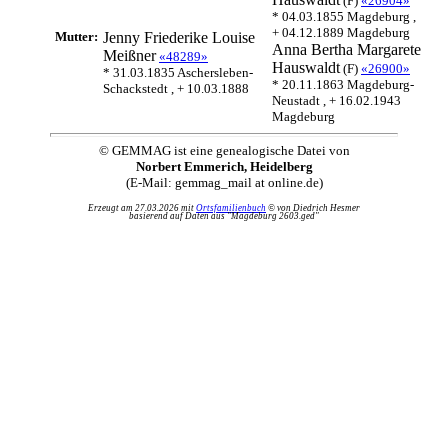
(F)
«26904»
* 04.03.1855 Magdeburg ,
+ 04.12.1889 Magdeburg
Mutter:
Jenny Friederike Louise
Anna Bertha Margarete
Meißner
«48289»
Hauswaldt
(F)
«26900»
* 31.03.1835 Aschersleben-
* 20.11.1863 Magdeburg-
Schackstedt , + 10.03.1888
Neustadt , + 16.02.1943
Magdeburg
© GEMMAG ist eine genealogische Datei von
Norbert Emmerich, Heidelberg
(E-Mail: gemmag_mail at online.de)
Erzeugt am 27.03.2026 mit
Ortsfamilienbuch
© von Diedrich Hesmer
basierend auf Daten aus "Magdeburg 2603.ged"