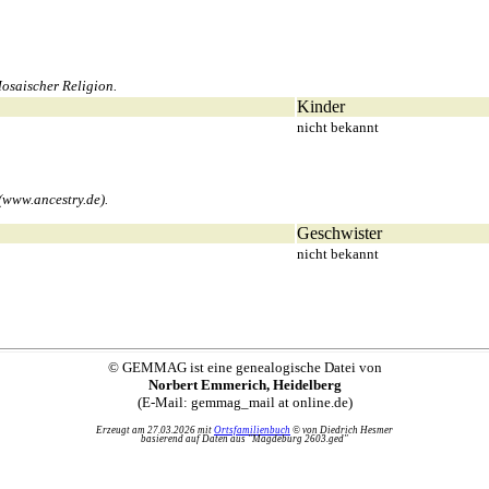
osaischer Religion.
Kinder
nicht bekannt
(www.ancestry.de).
Geschwister
nicht bekannt
© GEMMAG ist eine genealogische Datei von
Norbert Emmerich, Heidelberg
(E-Mail: gemmag_mail at online.de)
Erzeugt am 27.03.2026 mit
Ortsfamilienbuch
© von Diedrich Hesmer
basierend auf Daten aus "Magdeburg 2603.ged"