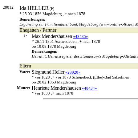
28012
Ida
HELLER
(F)
* 25.03.1856 Magdeburg , + nach 1878
Bemerkungen:
Ergänzung zur Familiendatenbank Magdeburg (www.online-ofb.de). M
Ehegatten / Partner
1:
Max
Mendershausen
«48435»
* 26.11.1851 Aschersleben , + nach 1878
oo 19.08.1878 Magdeburg
Bemerkungen:
Heirat lt. Heiratsregister des Standesamts Magdeburg-Altstadt 
Eltern
Vater:
Siegmund
Heller
«28020»
* vor 1828 , + vor 1878 Schönebeck (Elbe)-Bad Salzelmen
oo 20.02.1853 Magdeburg
Mutter:
Henriette
Mendershausen
«48434»
* vor 1833 , + nach 1878