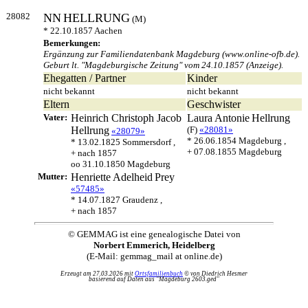
28082
NN
HELLRUNG
(M)
* 22.10.1857 Aachen
Bemerkungen:
Ergänzung zur Familiendatenbank Magdeburg (www.online-ofb.de).
Geburt lt. "Magdeburgische Zeitung" vom 24.10.1857 (Anzeige).
Ehegatten / Partner
Kinder
nicht bekannt
nicht bekannt
Eltern
Geschwister
Vater:
Heinrich Christoph Jacob
Laura Antonie
Hellrung
Hellrung
(F)
«28081»
«28079»
* 26.06.1854 Magdeburg ,
* 13.02.1825 Sommersdorf ,
+ 07.08.1855 Magdeburg
+ nach 1857
oo 31.10.1850 Magdeburg
Mutter:
Henriette Adelheid
Prey
«57485»
* 14.07.1827 Graudenz ,
+ nach 1857
© GEMMAG ist eine genealogische Datei von
Norbert Emmerich, Heidelberg
(E-Mail: gemmag_mail at online.de)
Erzeugt am 27.03.2026 mit
Ortsfamilienbuch
© von Diedrich Hesmer
basierend auf Daten aus "Magdeburg 2603.ged"