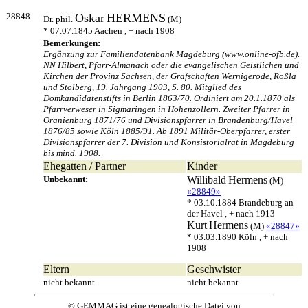
28848
Oskar
HERMENS
Dr. phil.
(M)
* 07.07.1845 Aachen , + nach 1908
Bemerkungen:
Ergänzung zur Familiendatenbank Magdeburg (www.online-ofb.de).
NN Hilbert, Pfarr-Almanach oder die evangelischen Geistlichen und
Kirchen der Provinz Sachsen, der Grafschaften Wernigerode, Roßla
und Stolberg, 19. Jahrgang 1903, S. 80. Mitglied des
Domkandidatenstifts in Berlin 1863/70. Ordiniert am 20.1.1870 als
Pfarrverweser in Sigmaringen in Hohenzollern. Zweiter Pfarrer in
Oranienburg 1871/76 und Divisionspfarrer in Brandenburg/Havel
1876/85 sowie Köln 1885/91. Ab 1891 Militär-Oberpfarrer, erster
Divisionspfarrer der 7. Division und Konsistorialrat in Magdeburg
bis mind. 1908.
Ehegatten / Partner
Kinder
Unbekannt:
Willibald
Hermens
(M)
«28849»
* 03.10.1884 Brandeburg an
der Havel , + nach 1913
Kurt
Hermens
(M)
«28847»
* 03.03.1890 Köln , + nach
1908
Eltern
Geschwister
nicht bekannt
nicht bekannt
© GEMMAG ist eine genealogische Datei von