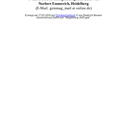
Norbert Emmerich, Heidelberg
(E-Mail: gemmag_mail at online.de)
Erzeugt am 27.03.2026 mit
Ortsfamilienbuch
© von Diedrich Hesmer
basierend auf Daten aus "Magdeburg 2603.ged"