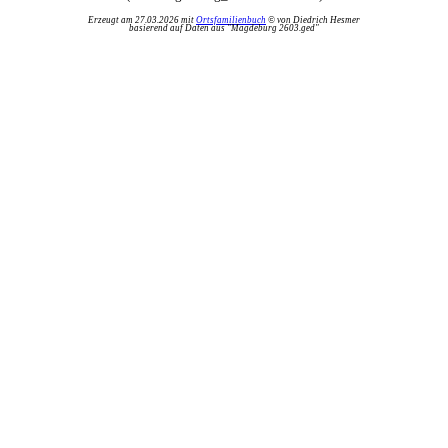
Erzeugt am 27.03.2026 mit
Ortsfamilienbuch
© von Diedrich Hesmer
basierend auf Daten aus "Magdeburg 2603.ged"