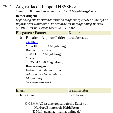
29252
August Jacob Leopold
HESSE
(M)
* um Jul 1830 Aschersleben , + vor 1902 Magdeburg-Cracau
Bemerkungen:
Ergänzung zur Familiendatenbank Magdeburg (www.online-ofb.de).
Reformierter Konfession. Fabrikarbeiter in Magdeburg-Buckau
(1859). Alter bei Heirat 1859: 28 3/4 Jahre,
Ehegatten / Partner
Kinder
1:
Elisabeth Auguste
Lüder
nicht bekannt
«46060»
* um 10.03.1833 Magdeburg-
Randau-Calenberge ,
+ 28.11.1902 Magdeburg-
Cracau
oo 25.04.1859 Magdeburg
Bemerkungen:
Heirat lt. KB der deutsch-
reformierten Gemeinde in
Magdeburg
(www.ancestry.de).
Eltern
Geschwister
nicht bekannt
nicht bekannt
© GEMMAG ist eine genealogische Datei von
Norbert Emmerich, Heidelberg
(E-Mail: gemmag_mail at online.de)