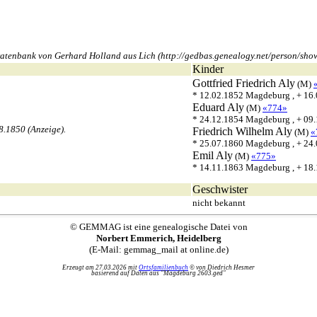
tenbank von Gerhard Holland aus Lich (http://gedbas.genealogy.net/person/show
Kinder
Gottfried Friedrich
Aly
(M)
* 12.02.1852 Magdeburg , + 16
Eduard
Aly
(M)
«774»
* 24.12.1854 Magdeburg , + 09
8.1850 (Anzeige).
Friedrich Wilhelm
Aly
(M)
«
* 25.07.1860 Magdeburg , + 24
Emil
Aly
(M)
«775»
* 14.11.1863 Magdeburg , + 18
Geschwister
nicht bekannt
© GEMMAG ist eine genealogische Datei von
Norbert Emmerich, Heidelberg
(E-Mail: gemmag_mail at online.de)
Erzeugt am 27.03.2026 mit
Ortsfamilienbuch
© von Diedrich Hesmer
basierend auf Daten aus "Magdeburg 2603.ged"