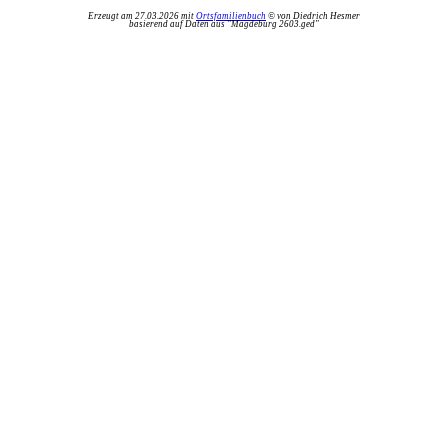
Erzeugt am 27.03.2026 mit
Ortsfamilienbuch
© von Diedrich Hesmer
basierend auf Daten aus "Magdeburg 2603.ged"