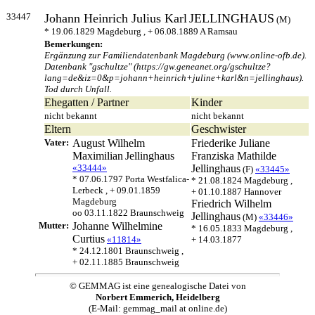
33447
Johann Heinrich Julius Karl
JELLINGHAUS
(M)
* 19.06.1829 Magdeburg , + 06.08.1889 A Ramsau
Bemerkungen:
Ergänzung zur Familiendatenbank Magdeburg (www.online-ofb.de).
Datenbank "gschultze" (https://gw.geneanet.org/gschultze?
lang=de&iz=0&p=johann+heinrich+juline+karl&n=jellinghaus).
Tod durch Unfall.
Ehegatten / Partner
Kinder
nicht bekannt
nicht bekannt
Eltern
Geschwister
Vater:
August Wilhelm
Friederike Juliane
Maximilian
Jellinghaus
Franziska Mathilde
«33444»
Jellinghaus
(F)
«33445»
* 07.06.1797 Porta Westfalica-
* 21.08.1824 Magdeburg ,
Lerbeck , + 09.01.1859
+ 01.10.1887 Hannover
Magdeburg
Friedrich Wilhelm
oo 03.11.1822 Braunschweig
Jellinghaus
(M)
«33446»
Mutter:
Johanne Wilhelmine
* 16.05.1833 Magdeburg ,
Curtius
«11814»
+ 14.03.1877
* 24.12.1801 Braunschweig ,
+ 02.11.1885 Braunschweig
© GEMMAG ist eine genealogische Datei von
Norbert Emmerich, Heidelberg
(E-Mail: gemmag_mail at online.de)