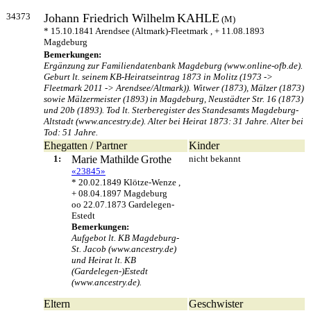
34373
Johann Friedrich Wilhelm
KAHLE
(M)
* 15.10.1841 Arendsee (Altmark)-Fleetmark , + 11.08.1893
Magdeburg
Bemerkungen:
Ergänzung zur Familiendatenbank Magdeburg (www.online-ofb.de).
Geburt lt. seinem KB-Heiratseintrag 1873 in Molitz (1973 ->
Fleetmark 2011 -> Arendsee/Altmark)). Witwer (1873), Mälzer (1873)
sowie Mälzermeister (1893) in Magdeburg, Neustädter Str. 16 (1873)
und 20b (1893). Tod lt. Sterberegister des Standesamts Magdeburg-
Altstadt (www.ancestry.de). Alter bei Heirat 1873: 31 Jahre. Alter bei
Tod: 51 Jahre.
Ehegatten / Partner
Kinder
1:
Marie Mathilde
Grothe
nicht bekannt
«23845»
* 20.02.1849 Klötze-Wenze ,
+ 08.04.1897 Magdeburg
oo 22.07.1873 Gardelegen-
Estedt
Bemerkungen:
Aufgebot lt. KB Magdeburg-
St. Jacob (www.ancestry.de)
und Heirat lt. KB
(Gardelegen-)Estedt
(www.ancestry.de).
Eltern
Geschwister