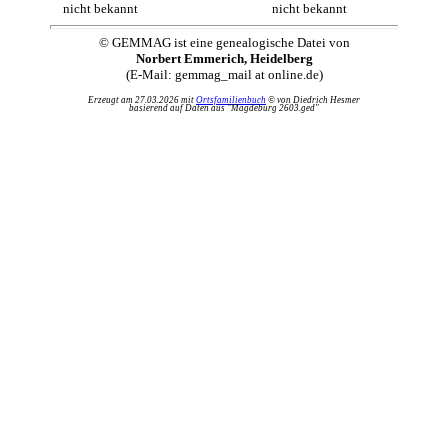
nicht bekannt
nicht bekannt
© GEMMAG ist eine genealogische Datei von
Norbert Emmerich, Heidelberg
(E-Mail: gemmag_mail at online.de)
Erzeugt am 27.03.2026 mit
Ortsfamilienbuch
© von Diedrich Hesmer
basierend auf Daten aus "Magdeburg 2603.ged"